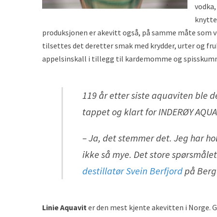
vodka,
knyttet
produksjonen er akevitt også, på samme måte som vodk
tilsettes det deretter smak med krydder, urter og fru
appelsinskall i tillegg til kardemomme og spissku
119 år etter siste aquaviten ble 
tappet og klart for INDERØY AQUAV
– Ja, det stemmer det. Jeg har ho
ikke så mye. Det store spørsmåle
destillatør Svein Berfjord
på Berg
Linie Aquavit
er den mest kjente akevitten i Norge. Gr