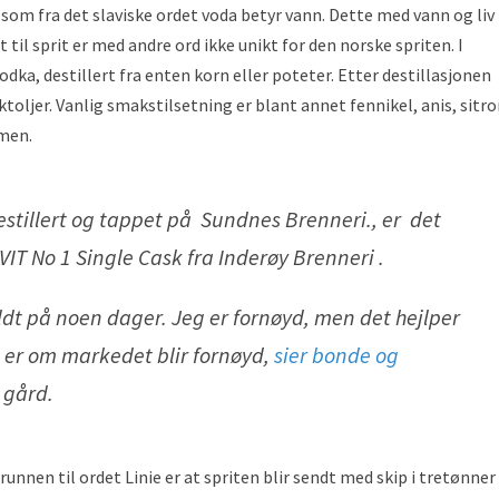
 som fra det slaviske ordet voda betyr vann. Dette med vann og liv
 til sprit er med andre ord ikke unikt for den norske spriten. I
a, destillert fra enten korn eller poteter. Etter destillasjonen
ktoljer. Vanlig smakstilsetning er blant annet fennikel, anis, sitr
mmen.
destillert og tappet på Sundnes Brenneri., er det
IT No 1 Single Cask fra Inderøy Brenneri .
ldt på noen dager. Jeg er fornøyd, men det hejlper
t er om markedet blir fornøyd,
sier bonde og
 gård.
unnen til ordet Linie er at spriten blir sendt med skip i tretønner