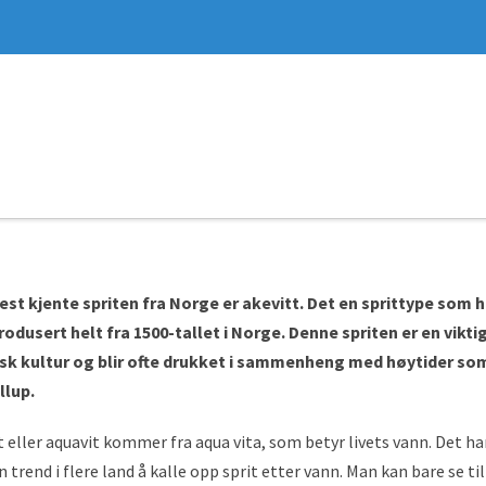
st kjente spriten fra Norge er akevitt. Det en sprittype som h
produsert helt fra 1500-tallet i Norge. Denne spriten er en vikti
sk kultur og blir ofte drukket i sammenheng med høytider som
llup.
t eller aquavit kommer fra aqua vita, som betyr livets vann. Det ha
 trend i flere land å kalle opp sprit etter vann. Man kan bare se til