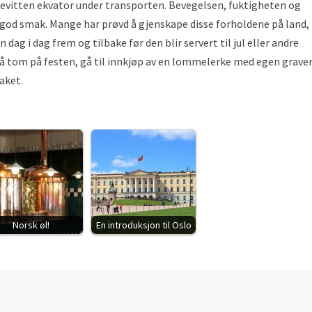
akevitten ekvator under transporten. Bevegelsen, fuktigheten og
 god smak. Mange har prøvd å gjenskape disse forholdene på land
n dag i dag frem og tilbake før den blir servert til jul eller andre
 gå tom på festen, gå til innkjøp av en lommelerke med egen graver
taket.
Norsk øl!
En introduksjon til Oslo