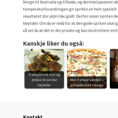
Norge til Australia og tilbake, og dermed passerer 
temperaturforandringen gir spriten en helt spesielt
resultatet blir aldri like godt. Derfor reiser spriten de
høytider. Om du er redd for at den gode spriten skal
så vet du at det er din private og kan kontrollere inn
Kanskje liker du også:
Tradisjonsrik mat og
drikke til norske
Mat fra hele verden –
høytider
på kjøkkenet i Norge
Kontakt