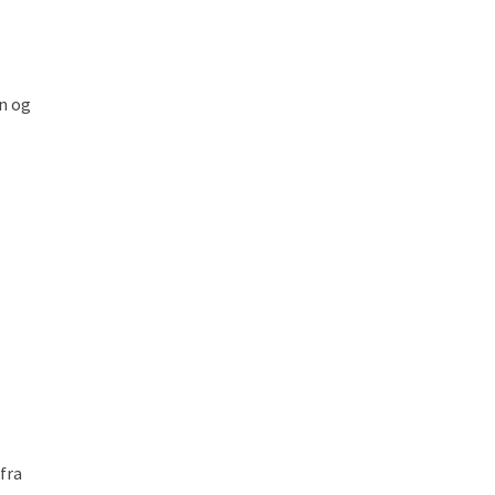
on og
 fra