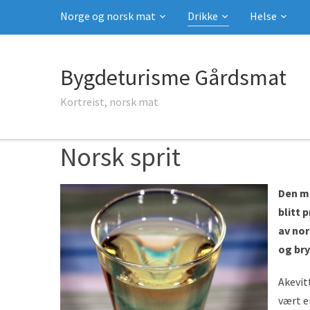
Norge og norsk mat
Drikke
Helse
Bygdeturisme Gårdsmat
Kortreist, norsk mat
Norsk sprit
Den me
blitt 
av nor
og bry
Akevit
vært en